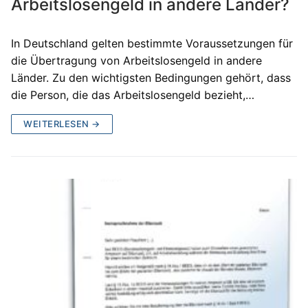
Arbeitslosengeld in andere Länder?
In Deutschland gelten bestimmte Voraussetzungen für
die Übertragung von Arbeitslosengeld in andere
Länder. Zu den wichtigsten Bedingungen gehört, dass
die Person, die das Arbeitslosengeld bezieht,…
WEITERLESEN →