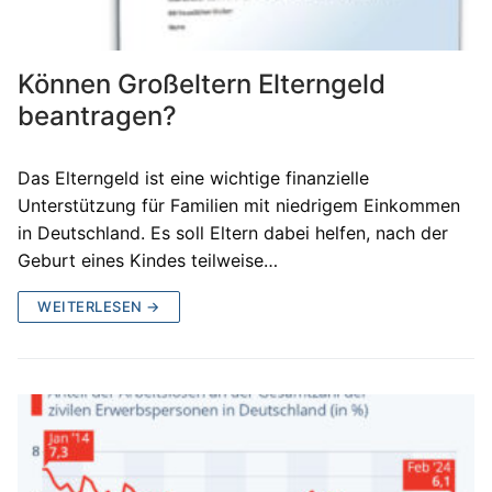
Können Großeltern Elterngeld
beantragen?
Das Elterngeld ist eine wichtige finanzielle
Unterstützung für Familien mit niedrigem Einkommen
in Deutschland. Es soll Eltern dabei helfen, nach der
Geburt eines Kindes teilweise…
WEITERLESEN →