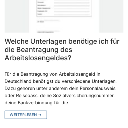
Welche Unterlagen benötige ich für
die Beantragung des
Arbeitslosengeldes?
Für die Beantragung von Arbeitslosengeld in
Deutschland benötigst du verschiedene Unterlagen.
Dazu gehören unter anderem dein Personalausweis
oder Reisepass, deine Sozialversicherungsnummer,
deine Bankverbindung für die…
WEITERLESEN →