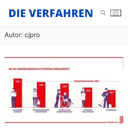
Zum
Inhalt
springen
Autor:
cjpro
Suchen nach: