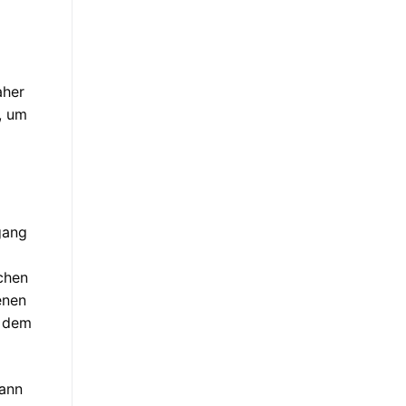
aher
, um
gang
chen
enen
d dem
kann