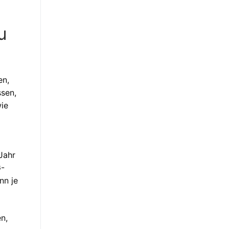
u
en,
sen,
wie
Jahr
G-
nn je
n,