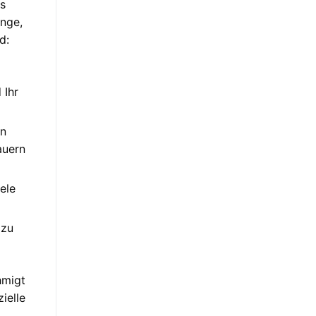
es
inge,
d:
 Ihr
en
auern
ele
 zu
hmigt
ielle