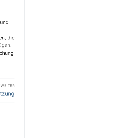
 und
en, die
ügen.
ichung
WEITER
ützung