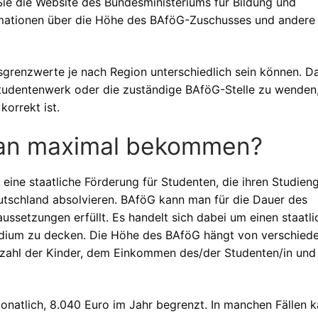
e die Website des Bundesministeriums für Bildung und
ormationen über die Höhe des BAföG-Zuschusses und andere
sgrenzwerte je nach Region unterschiedlich sein können. D
Studentenwerk oder die zuständige BAföG-Stelle zu wenden
orrekt ist.
man maximal bekommen?
eine staatliche Förderung für Studenten, die ihren Studien
eutschland absolvieren. BAföG kann man für die Dauer des
setzungen erfüllt. Es handelt sich dabei um einen staatli
tudium zu decken. Die Höhe des BAföG hängt von verschied
nzahl der Kinder, dem Einkommen des/der Studenten/in un
natlich, 8.040 Euro im Jahr begrenzt. In manchen Fällen 