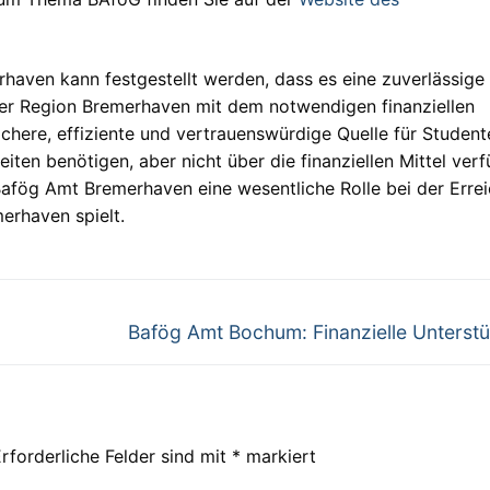
aven kann festgestellt werden, dass es eine zuverlässige
n der Region Bremerhaven mit dem notwendigen finanziellen
 sichere, effiziente und vertrauenswürdige Quelle für Student
ten benötigen, aber nicht über die finanziellen Mittel verf
afög Amt Bremerhaven eine wesentliche Rolle bei der Erre
erhaven spielt.
Nächster
Bafög Amt Bochum: Finanzielle Unterst
Beitrag:
rforderliche Felder sind mit
*
markiert