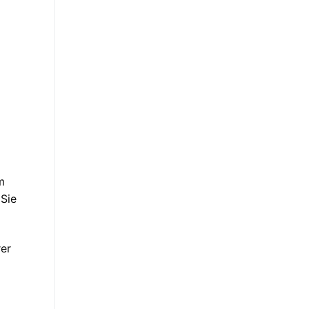
m
 Sie
rer