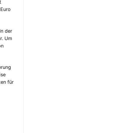
t
 Euro
In der
hr. Um
on
erung
ise
en für