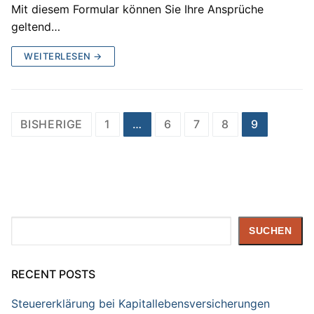
Mit diesem Formular können Sie Ihre Ansprüche
geltend…
WEITERLESEN →
Seitennummerierung
BISHERIGE
1
…
6
7
8
9
der
Beiträge
Suchen
SUCHEN
RECENT POSTS
Steuererklärung bei Kapitallebensversicherungen