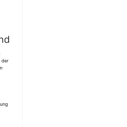
and
e
 der
im
gung