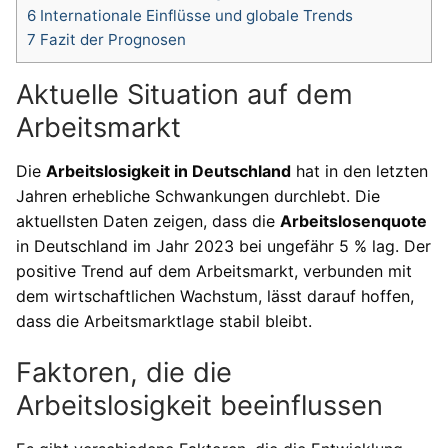
6
Internationale Einflüsse und globale Trends
7
Fazit der Prognosen
Aktuelle Situation auf dem
Arbeitsmarkt
Die
Arbeitslosigkeit in Deutschland
hat in den letzten
Jahren erhebliche Schwankungen durchlebt. Die
aktuellsten Daten zeigen, dass die
Arbeitslosenquote
in Deutschland im Jahr 2023 bei ungefähr 5 % lag. Der
positive Trend auf dem Arbeitsmarkt, verbunden mit
dem wirtschaftlichen Wachstum, lässt darauf hoffen,
dass die Arbeitsmarktlage stabil bleibt.
Faktoren, die die
Arbeitslosigkeit beeinflussen