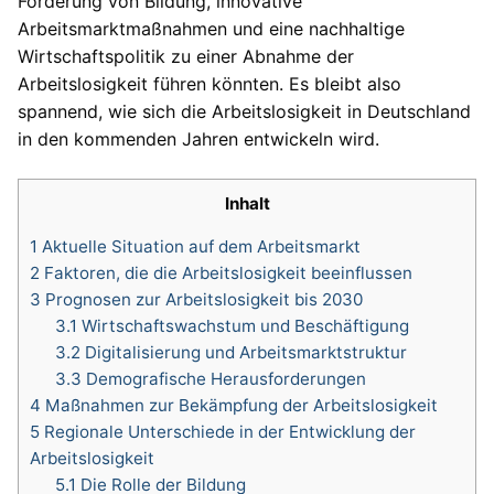
Förderung von Bildung, innovative
Arbeitsmarktmaßnahmen und eine nachhaltige
Wirtschaftspolitik zu einer Abnahme der
Arbeitslosigkeit führen könnten. Es bleibt also
spannend, wie sich die Arbeitslosigkeit in Deutschland
in den kommenden Jahren entwickeln wird.
Inhalt
1
Aktuelle Situation auf dem Arbeitsmarkt
2
Faktoren, die die Arbeitslosigkeit beeinflussen
3
Prognosen zur Arbeitslosigkeit bis 2030
3.1
Wirtschaftswachstum und Beschäftigung
3.2
Digitalisierung und Arbeitsmarktstruktur
3.3
Demografische Herausforderungen
4
Maßnahmen zur Bekämpfung der Arbeitslosigkeit
5
Regionale Unterschiede in der Entwicklung der
Arbeitslosigkeit
5.1
Die Rolle der Bildung