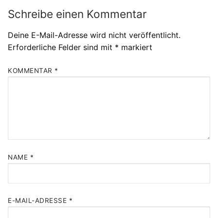
Schreibe einen Kommentar
Deine E-Mail-Adresse wird nicht veröffentlicht.
Erforderliche Felder sind mit
*
markiert
KOMMENTAR
*
NAME
*
E-MAIL-ADRESSE
*