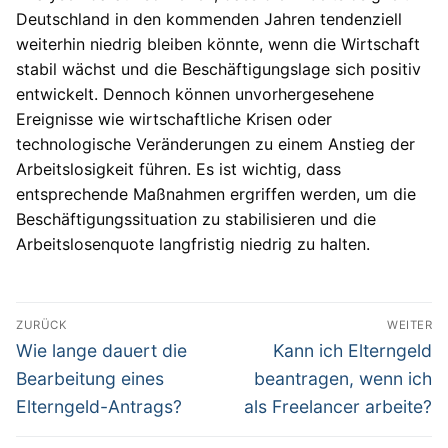
Deutschland in den kommenden Jahren tendenziell
weiterhin niedrig bleiben könnte, wenn die Wirtschaft
stabil wächst und die Beschäftigungslage sich positiv
entwickelt. Dennoch können unvorhergesehene
Ereignisse wie wirtschaftliche Krisen oder
technologische Veränderungen zu einem Anstieg der
Arbeitslosigkeit führen. Es ist wichtig, dass
entsprechende Maßnahmen ergriffen werden, um die
Beschäftigungssituation zu stabilisieren und die
Arbeitslosenquote langfristig niedrig zu halten.
Beitragsnavigation
ZURÜCK
WEITER
Vorheriger
Nächster
Wie lange dauert die
Kann ich Elterngeld
Beitrag:
Beitrag:
Bearbeitung eines
beantragen, wenn ich
Elterngeld-Antrags?
als Freelancer arbeite?