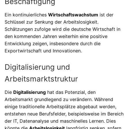
Beschäftigung
Ein kontinuierliches
Wirtschaftswachstum
ist der
Schlüssel zur Senkung der Arbeitslosigkeit.
Schätzungen zufolge wird die deutsche Wirtschaft in
den kommenden Jahren weiterhin eine positive
Entwicklung zeigen, insbesondere durch die
Exportwirtschaft und Innovationen.
Digitalisierung und
Arbeitsmarktstruktur
Die
Digitalisierung
hat das Potenzial, den
Arbeitsmarkt grundlegend zu verändern. Während
einige traditionelle Arbeitsplätze abgebaut werden,
entstehen neue Berufsfelder, beispielsweise im Bereich
der IT, Datenanalyse und maschinelles Lernen. Dies
könnte die
Arbeitslosigkeit
langfristig senken, sofern