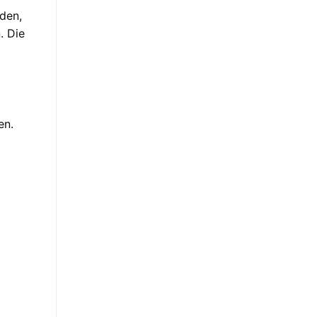
aden,
. Die
en.