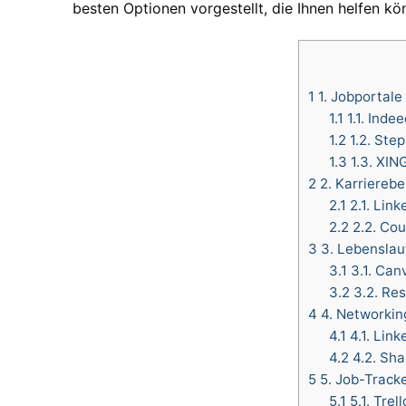
besten Optionen vorgestellt, die Ihnen helfen kön
1
1. Jobportale
1.1
1.1. Indee
1.2
1.2. Ste
1.3
1.3. XIN
2
2. Karrierebe
2.1
2.1. Link
2.2
2.2. Cou
3
3. Lebenslau
3.1
3.1. Can
3.2
3.2. Re
4
4. Networkin
4.1
4.1. Link
4.2
4.2. Sha
5
5. Job-Track
5.1
5.1. Trell