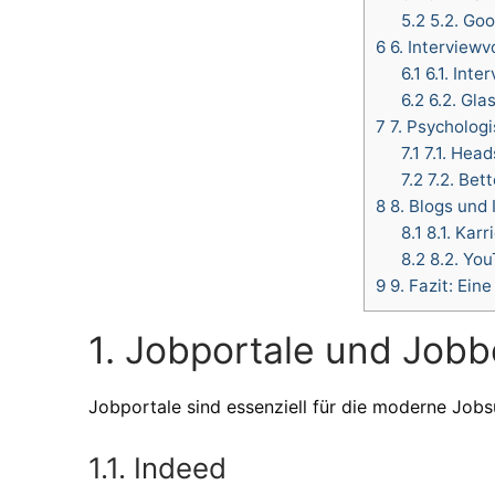
5.2
5.2. Goo
6
6. Interviewv
6.1
6.1. Inte
6.2
6.2. Gla
7
7. Psycholog
7.1
7.1. Hea
7.2
7.2. Bet
8
8. Blogs und 
8.1
8.1. Karr
8.2
8.2. Yo
9
9. Fazit: Ein
1. Jobportale und Job
Jobportale sind essenziell für die moderne Jobsu
1.1. Indeed