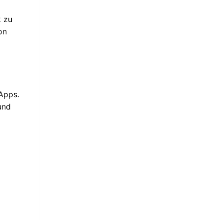
k zu
on
-Apps.
und