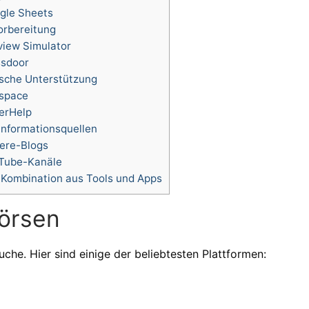
gle Sheets
orbereitung
rview Simulator
ssdoor
ische Unterstützung
dspace
terHelp
Informationsquellen
iere-Blogs
uTube-Kanäle
e Kombination aus Tools und Apps
börsen
che. Hier sind einige der beliebtesten Plattformen: