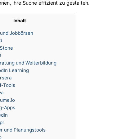
nen, Ihre Suche effizient zu gestalten.
Inhalt
 und Jobbörsen
d
pStone
G
ratung und Weiterbildung
edIn Learning
rsera
f-Tools
va
sume.io
g-Apps
edIn
pr
er und Planungstools
o