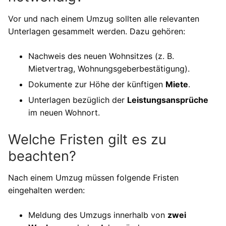
Vor und nach einem Umzug sollten alle relevanten
Unterlagen gesammelt werden. Dazu gehören:
Nachweis des neuen Wohnsitzes (z. B.
Mietvertrag, Wohnungsgeberbestätigung).
Dokumente zur Höhe der künftigen
Miete
.
Unterlagen bezüglich der
Leistungsansprüche
im neuen Wohnort.
Welche Fristen gilt es zu
beachten?
Nach einem Umzug müssen folgende Fristen
eingehalten werden:
Meldung des Umzugs innerhalb von
zwei