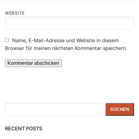
WEBSITE
Name, E-Mail-Adresse und Website in diesem
Browser für meinen nächsten Kommentar speichern.
Suchen
SUCHEN
RECENT POSTS