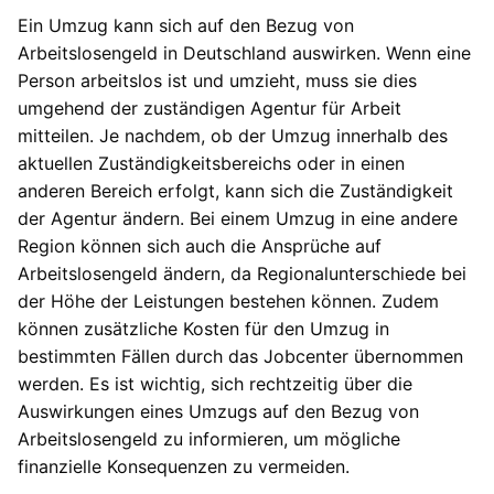
Ein Umzug kann sich auf den Bezug von
Arbeitslosengeld in Deutschland auswirken. Wenn eine
Person arbeitslos ist und umzieht, muss sie dies
umgehend der zuständigen Agentur für Arbeit
mitteilen. Je nachdem, ob der Umzug innerhalb des
aktuellen Zuständigkeitsbereichs oder in einen
anderen Bereich erfolgt, kann sich die Zuständigkeit
der Agentur ändern. Bei einem Umzug in eine andere
Region können sich auch die Ansprüche auf
Arbeitslosengeld ändern, da Regionalunterschiede bei
der Höhe der Leistungen bestehen können. Zudem
können zusätzliche Kosten für den Umzug in
bestimmten Fällen durch das Jobcenter übernommen
werden. Es ist wichtig, sich rechtzeitig über die
Auswirkungen eines Umzugs auf den Bezug von
Arbeitslosengeld zu informieren, um mögliche
finanzielle Konsequenzen zu vermeiden.