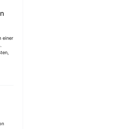
en
 einer
.
ten,
on