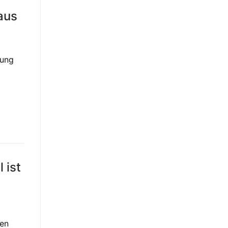
aus
tung
 ist
gen