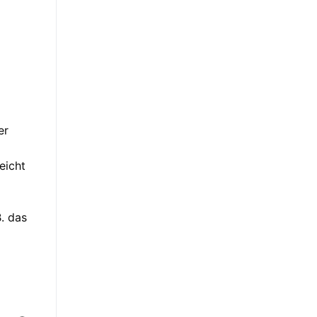
er
eicht
. das