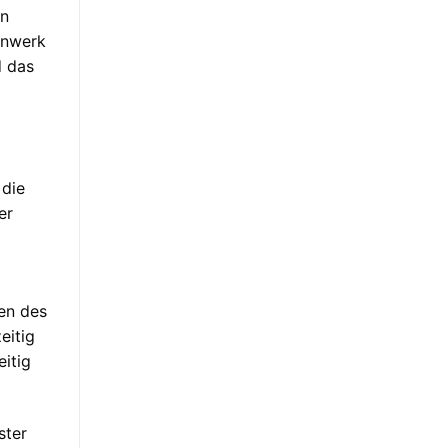
in
enwerk
d das
 die
er
gen des
eitig
eitig
ster