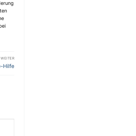
derung
ten
ne
bei
WEITER
-Hilfe