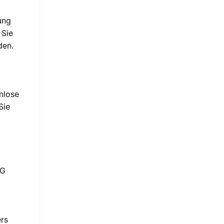
ung
 Sie
den.
nlose
Sie
öG
ers