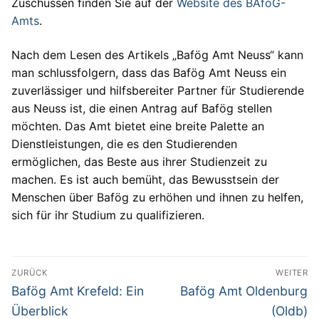
Zuschüssen finden Sie auf der
Website des BAföG-
Amts
.
Nach dem Lesen des Artikels „Bafög Amt Neuss“ kann
man schlussfolgern, dass das Bafög Amt Neuss ein
zuverlässiger und hilfsbereiter Partner für Studierende
aus Neuss ist, die einen Antrag auf Bafög stellen
möchten. Das Amt bietet eine breite Palette an
Dienstleistungen, die es den Studierenden
ermöglichen, das Beste aus ihrer Studienzeit zu
machen. Es ist auch bemüht, das Bewusstsein der
Menschen über Bafög zu erhöhen und ihnen zu helfen,
sich für ihr Studium zu qualifizieren.
Beitragsnavigation
ZURÜCK
WEITER
Vorheriger
Nächster
Bafög Amt Krefeld: Ein
Bafög Amt Oldenburg
Beitrag:
Beitrag:
Überblick
(Oldb)