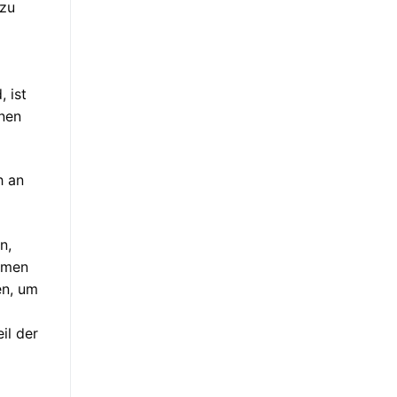
 zu
 ist
inen
h an
n,
ammen
en, um
il der