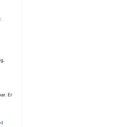
:
g.
ar. Er
nd