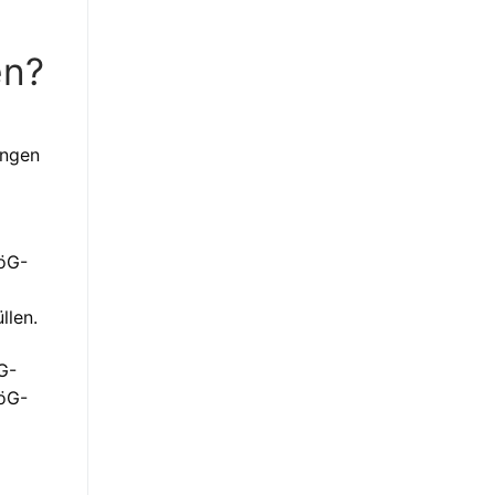
en?
ungen
föG-
llen.
G-
föG-