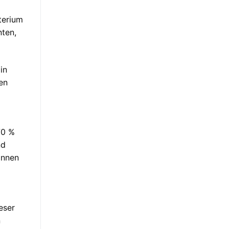
terium
nten,
in
en
70 %
nd
önnen
eser
n