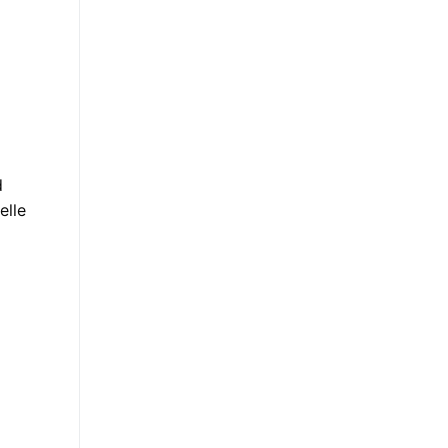
d
elle