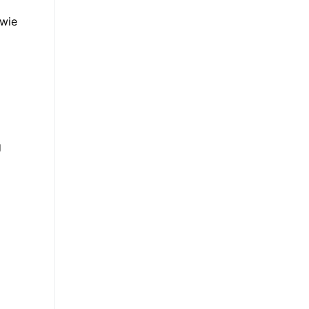
 wie
g