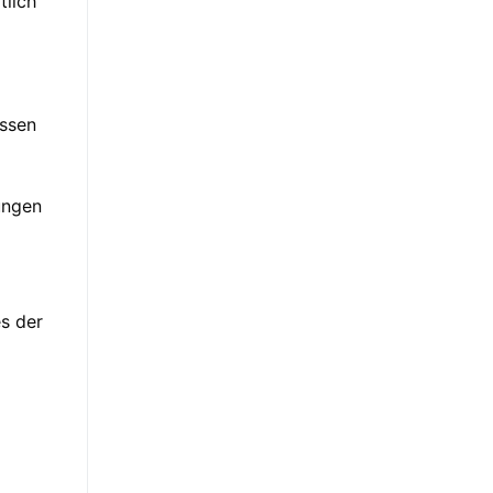
tlich
essen
ungen
s der