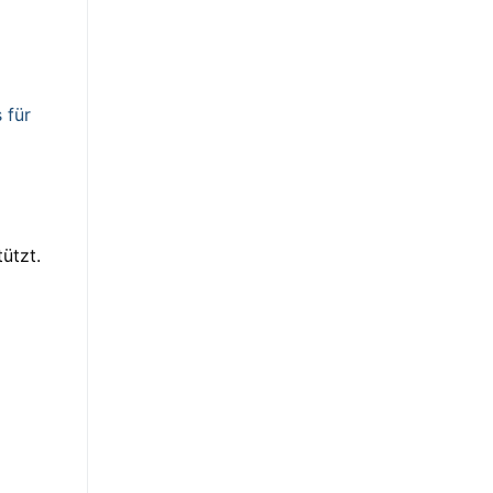
 für
ützt.