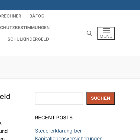
DRECHNER
BÄFOG
SCHUTZBESTIMMUNGEN
MENÜ
SCHULKINDERGELD
Suchen nach:
eld
Suchen
SUCHEN
RECENT POSTS
s
Steuererklärung bei
 und
Kapitallebensversicherungen
en,