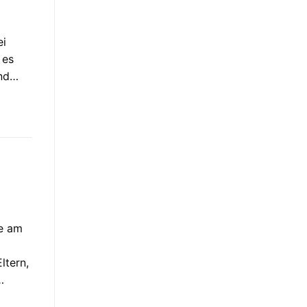
ei
 es
und…
ie am
ltern,
…