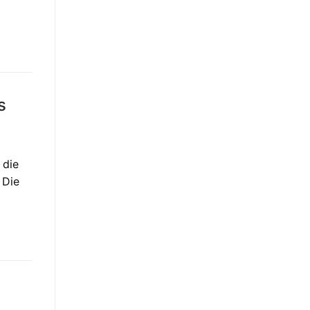
s
 die
 Die