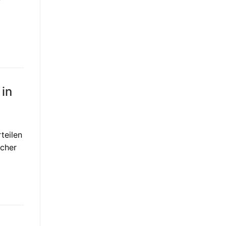
 in
teilen
icher