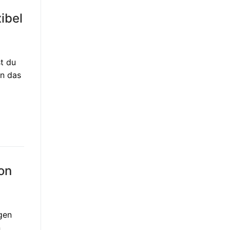
ibel
st du
an das
on
gen
n