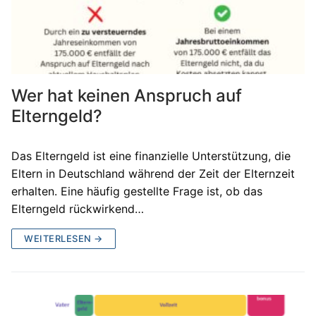
Wer hat keinen Anspruch auf
Elterngeld?
Das Elterngeld ist eine finanzielle Unterstützung, die
Eltern in Deutschland während der Zeit der Elternzeit
erhalten. Eine häufig gestellte Frage ist, ob das
Elterngeld rückwirkend…
WEITERLESEN →