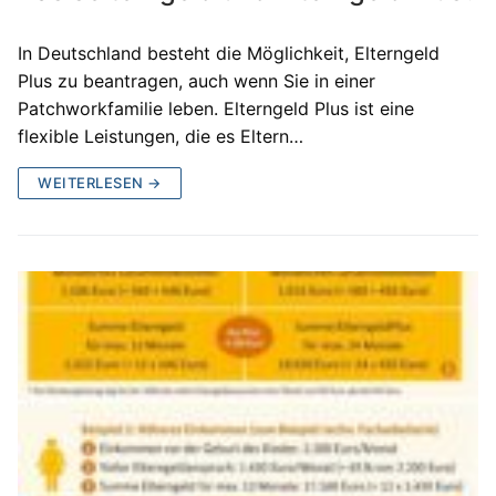
In Deutschland besteht die Möglichkeit, Elterngeld
Plus zu beantragen, auch wenn Sie in einer
Patchworkfamilie leben. Elterngeld Plus ist eine
flexible Leistungen, die es Eltern…
WEITERLESEN →