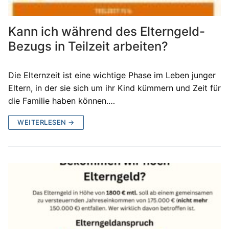
Kann ich während des Elterngeld-
Bezugs in Teilzeit arbeiten?
Die Elternzeit ist eine wichtige Phase im Leben junger
Eltern, in der sie sich um ihr Kind kümmern und Zeit für
die Familie haben können.…
WEITERLESEN →