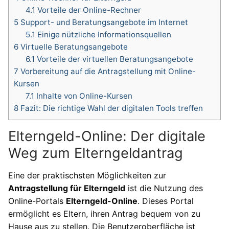
4.1
Vorteile der Online-Rechner
5
Support- und Beratungsangebote im Internet
5.1
Einige nützliche Informationsquellen
6
Virtuelle Beratungsangebote
6.1
Vorteile der virtuellen Beratungsangebote
7
Vorbereitung auf die Antragstellung mit Online-
Kursen
7.1
Inhalte von Online-Kursen
8
Fazit: Die richtige Wahl der digitalen Tools treffen
Elterngeld-Online: Der digitale
Weg zum Elterngeldantrag
Eine der praktischsten Möglichkeiten zur
Antragstellung für Elterngeld
ist die Nutzung des
Online-Portals
Elterngeld-Online
. Dieses Portal
ermöglicht es Eltern, ihren Antrag bequem von zu
Hause aus zu stellen. Die Benutzeroberfläche ist