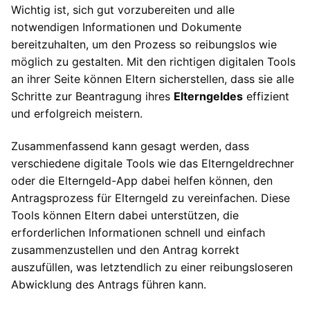
Wichtig ist, sich gut vorzubereiten und alle
notwendigen Informationen und Dokumente
bereitzuhalten, um den Prozess so reibungslos wie
möglich zu gestalten. Mit den richtigen digitalen Tools
an ihrer Seite können Eltern sicherstellen, dass sie alle
Schritte zur Beantragung ihres
Elterngeldes
effizient
und erfolgreich meistern.
Zusammenfassend kann gesagt werden, dass
verschiedene digitale Tools wie das Elterngeldrechner
oder die Elterngeld-App dabei helfen können, den
Antragsprozess für Elterngeld zu vereinfachen. Diese
Tools können Eltern dabei unterstützen, die
erforderlichen Informationen schnell und einfach
zusammenzustellen und den Antrag korrekt
auszufüllen, was letztendlich zu einer reibungsloseren
Abwicklung des Antrags führen kann.