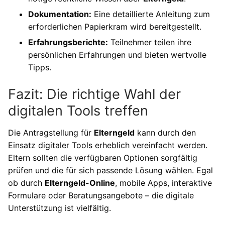
Dokumentation:
Eine detaillierte Anleitung zum
erforderlichen Papierkram wird bereitgestellt.
Erfahrungsberichte:
Teilnehmer teilen ihre
persönlichen Erfahrungen und bieten wertvolle
Tipps.
Fazit: Die richtige Wahl der
digitalen Tools treffen
Die Antragstellung für
Elterngeld
kann durch den
Einsatz digitaler Tools erheblich vereinfacht werden.
Eltern sollten die verfügbaren Optionen sorgfältig
prüfen und die für sich passende Lösung wählen. Egal
ob durch
Elterngeld-Online
, mobile Apps, interaktive
Formulare oder Beratungsangebote – die digitale
Unterstützung ist vielfältig.