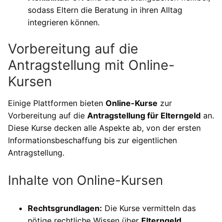
sodass Eltern die Beratung in ihren Alltag
integrieren können.
Vorbereitung auf die
Antragstellung mit Online-
Kursen
Einige Plattformen bieten
Online-Kurse
zur
Vorbereitung auf die
Antragstellung für Elterngeld
an.
Diese Kurse decken alle Aspekte ab, von der ersten
Informationsbeschaffung bis zur eigentlichen
Antragstellung.
Inhalte von Online-Kursen
Rechtsgrundlagen:
Die Kurse vermitteln das
nötige rechtliche Wissen über
Elterngeld
.