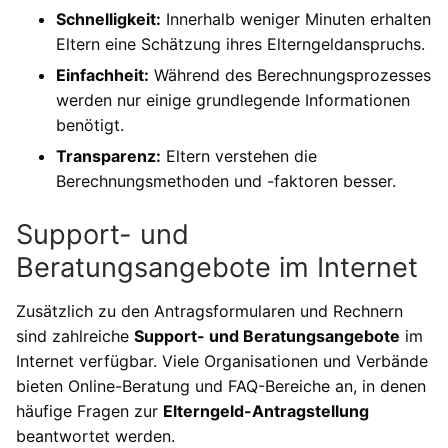
Schnelligkeit:
Innerhalb weniger Minuten erhalten
Eltern eine Schätzung ihres Elterngeldanspruchs.
Einfachheit:
Während des Berechnungsprozesses
werden nur einige grundlegende Informationen
benötigt.
Transparenz:
Eltern verstehen die
Berechnungsmethoden und -faktoren besser.
Support- und
Beratungsangebote im Internet
Zusätzlich zu den Antragsformularen und Rechnern
sind zahlreiche
Support- und Beratungsangebote
im
Internet verfügbar. Viele Organisationen und Verbände
bieten Online-Beratung und FAQ-Bereiche an, in denen
häufige Fragen zur
Elterngeld-Antragstellung
beantwortet werden.