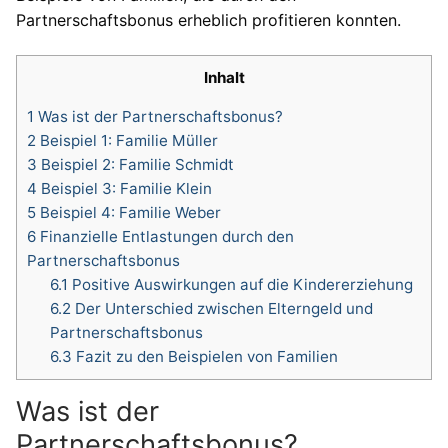
Partnerschaftsbonus erheblich profitieren konnten.
Inhalt
1
Was ist der Partnerschaftsbonus?
2
Beispiel 1: Familie Müller
3
Beispiel 2: Familie Schmidt
4
Beispiel 3: Familie Klein
5
Beispiel 4: Familie Weber
6
Finanzielle Entlastungen durch den
Partnerschaftsbonus
6.1
Positive Auswirkungen auf die Kindererziehung
6.2
Der Unterschied zwischen Elterngeld und
Partnerschaftsbonus
6.3
Fazit zu den Beispielen von Familien
Was ist der
Partnerschaftsbonus?