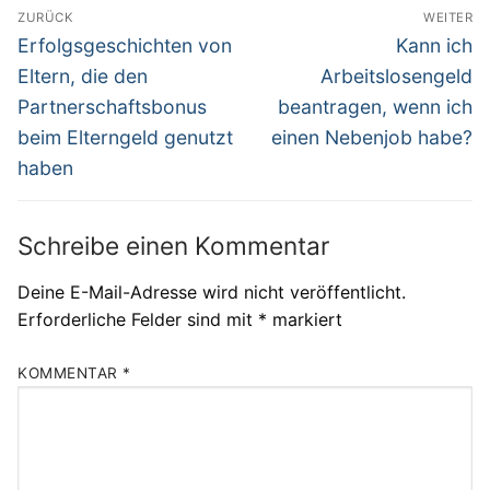
Beitragsnavigation
ZURÜCK
WEITER
Vorheriger
Nächster
Erfolgsgeschichten von
Kann ich
Beitrag:
Beitrag:
Eltern, die den
Arbeitslosengeld
Partnerschaftsbonus
beantragen, wenn ich
beim Elterngeld genutzt
einen Nebenjob habe?
haben
Schreibe einen Kommentar
Deine E-Mail-Adresse wird nicht veröffentlicht.
Erforderliche Felder sind mit
*
markiert
KOMMENTAR
*