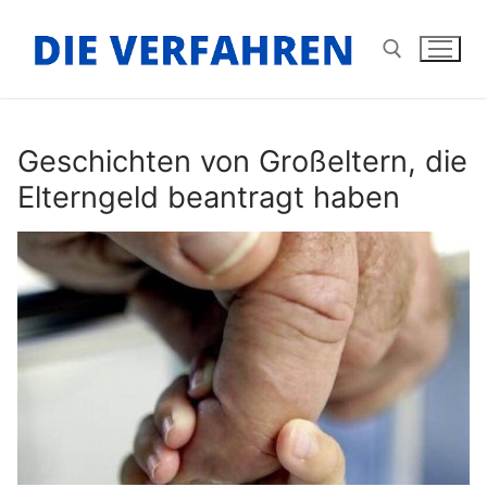
Zum
Inhalt
springen
Suchen nach:
Geschichten von Großeltern, die
Elterngeld beantragt haben