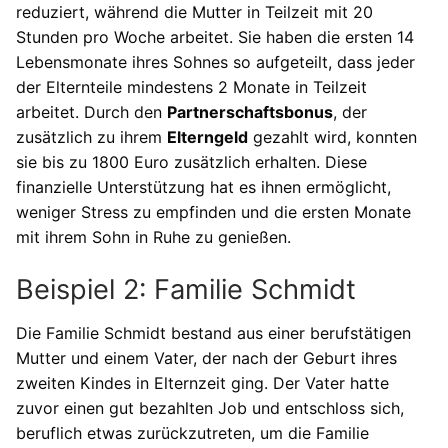
reduziert, während die Mutter in Teilzeit mit 20
Stunden pro Woche arbeitet. Sie haben die ersten 14
Lebensmonate ihres Sohnes so aufgeteilt, dass jeder
der Elternteile mindestens 2 Monate in Teilzeit
arbeitet. Durch den
Partnerschaftsbonus
, der
zusätzlich zu ihrem
Elterngeld
gezahlt wird, konnten
sie bis zu 1800 Euro zusätzlich erhalten. Diese
finanzielle Unterstützung hat es ihnen ermöglicht,
weniger Stress zu empfinden und die ersten Monate
mit ihrem Sohn in Ruhe zu genießen.
Beispiel 2: Familie Schmidt
Die Familie Schmidt bestand aus einer berufstätigen
Mutter und einem Vater, der nach der Geburt ihres
zweiten Kindes in Elternzeit ging. Der Vater hatte
zuvor einen gut bezahlten Job und entschloss sich,
beruflich etwas zurückzutreten, um die Familie