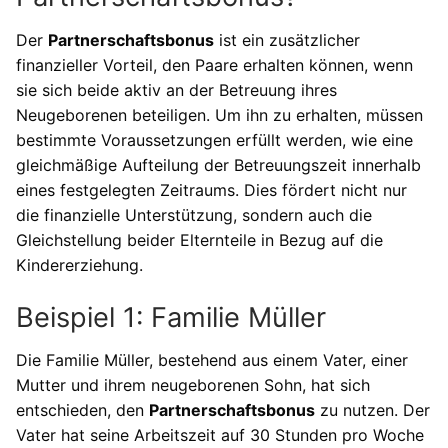
Der
Partnerschaftsbonus
ist ein zusätzlicher
finanzieller Vorteil, den Paare erhalten können, wenn
sie sich beide aktiv an der Betreuung ihres
Neugeborenen beteiligen. Um ihn zu erhalten, müssen
bestimmte Voraussetzungen erfüllt werden, wie eine
gleichmäßige Aufteilung der Betreuungszeit innerhalb
eines festgelegten Zeitraums. Dies fördert nicht nur
die finanzielle Unterstützung, sondern auch die
Gleichstellung beider Elternteile in Bezug auf die
Kindererziehung.
Beispiel 1: Familie Müller
Die Familie Müller, bestehend aus einem Vater, einer
Mutter und ihrem neugeborenen Sohn, hat sich
entschieden, den
Partnerschaftsbonus
zu nutzen. Der
Vater hat seine Arbeitszeit auf 30 Stunden pro Woche