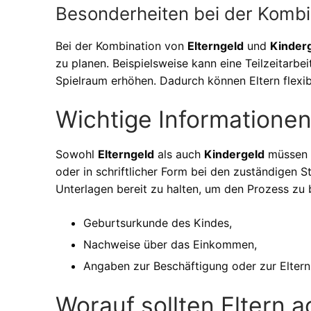
Besonderheiten bei der Kombi
Bei der Kombination von
Elterngeld
und
Kinder
zu planen. Beispielsweise kann eine Teilzeitarb
Spielraum erhöhen. Dadurch können Eltern flexibl
Wichtige Informatione
Sowohl
Elterngeld
als auch
Kindergeld
müssen b
oder in schriftlicher Form bei den zuständigen S
Unterlagen bereit zu halten, um den Prozess zu 
Geburtsurkunde des Kindes,
Nachweise über das Einkommen,
Angaben zur Beschäftigung oder zur Elternz
Worauf sollten Eltern 