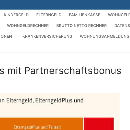
KINDERGELD
ELTERNGELD
FAMILIENKASSE
WOHNGEL
WOHNGELDRECHNER
BRUTTO NETTO RECHNER
DATEN
IONEN
KRANKENVERSICHERUNG
WOHNUNGSANMELDUNG
us mit Partnerschaftsbonus