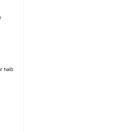
n
r halb
m