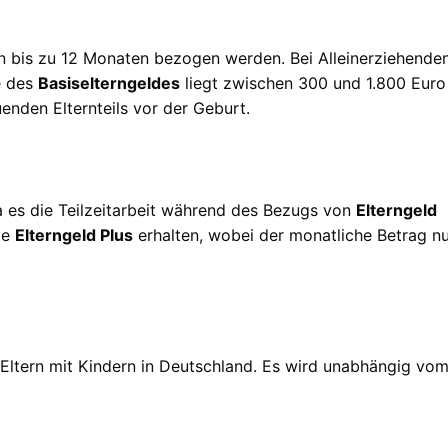
n bis zu 12 Monaten bezogen werden. Bei Alleinerziehende
e des
Basiselterngeldes
liegt zwischen 300 und 1.800 Euro
nden Elternteils vor der Geburt.
 es die Teilzeitarbeit während des Bezugs von
Elterngeld
te
Elterngeld Plus
erhalten, wobei der monatliche Betrag nu
r Eltern mit Kindern in Deutschland. Es wird unabhängig vo