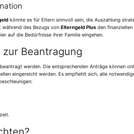
nation
geld
könnte es für Eltern sinnvoll sein, die Auszahlung strat
eit während des Bezugs von
Elterngeld Plus
den finanziellen
er auf die Bedürfnisse ihrer Familie eingehen.
n zur Beantragung
eantragt werden. Die entsprechenden Anträge können onl
tellen eingereicht werden. Es empfiehlt sich, alle notwendig
beschleunigen:
eit.
achten?