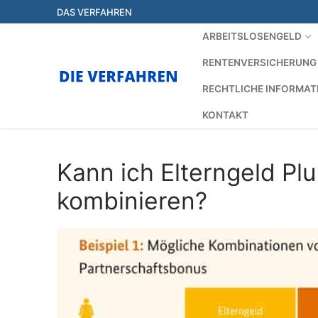
Zum
DAS VERFAHREN
Inhalt
ARBEITSLOSENGELD
springen
RENTENVERSICHERUNG
RECHTLICHE INFORMAT
KONTAKT
Kann ich Elterngeld Pl
kombinieren?