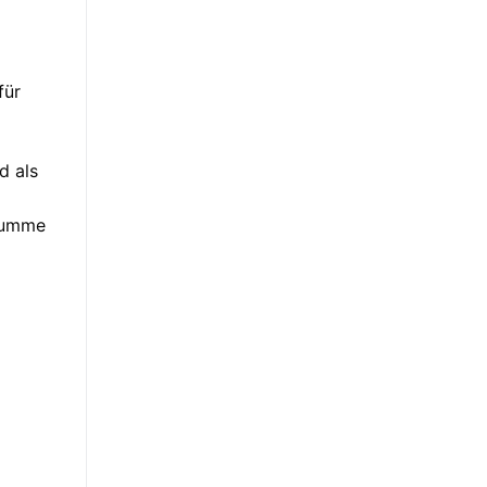
für
d als
tsumme