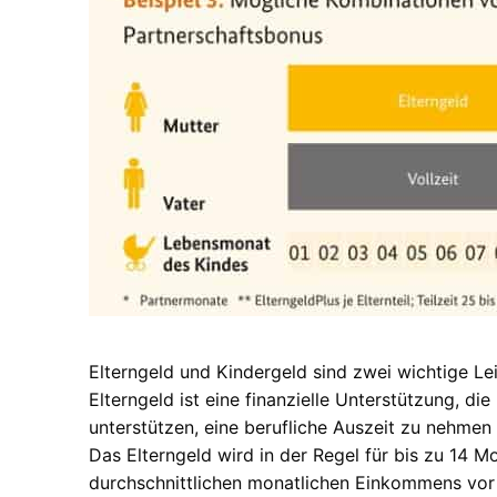
Elterngeld und Kindergeld sind zwei wichtige Lei
Elterngeld ist eine finanzielle Unterstützung, die
unterstützen, eine berufliche Auszeit zu nehme
Das Elterngeld wird in der Regel für bis zu 14 
durchschnittlichen monatlichen Einkommens vor