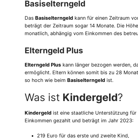
Basiselterngeld
Das
Basiselterngeld
kann für einen Zeitraum vo
beträgt der Zeitraum sogar 14 Monate. Die Höh
monatlich, abhängig vom Einkommen des betreue
Elterngeld Plus
Elterngeld Plus
kann länger bezogen werden, da
ermöglicht. Eltern können somit bis zu 28 Mona
so hoch wie beim
Basiselterngeld
ist.
Was ist
Kindergeld
?
Kindergeld
ist eine staatliche Unterstützung fü
Einkommen gezahlt und beträgt im Jahr 2023:
219 Euro für das erste und zweite Kind,