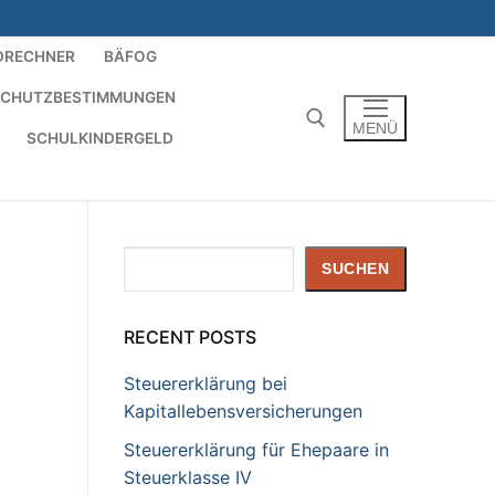
DRECHNER
BÄFOG
SCHUTZBESTIMMUNGEN
MENÜ
SCHULKINDERGELD
Suchen nach:
Suchen
SUCHEN
RECENT POSTS
Steuererklärung bei
Kapitallebensversicherungen
Steuererklärung für Ehepaare in
Steuerklasse IV