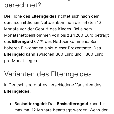
berechnet?
Die Höhe des
Elterngeldes
richtet sich nach dem
durchschnittlichen Nettoeinkommen der letzten 12
Monate vor der Geburt des Kindes. Bei einem
Monatsnettoeinkommen von bis zu 1.200 Euro beträgt
das
Elterngeld
67 % des Nettoeinkommens. Bei
höheren Einkommen sinkt dieser Prozentsatz. Das
Elterngeld
kann zwischen 300 Euro und 1.800 Euro
pro Monat liegen.
Varianten des Elterngeldes
In Deutschland gibt es verschiedene Varianten des
Elterngeldes
:
Basiselterngeld:
Das
Basiselterngeld
kann für
maximal 12 Monate beantragt werden. Wenn der