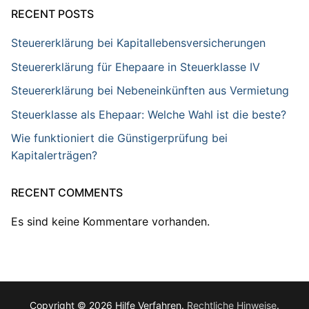
RECENT POSTS
Steuererklärung bei Kapitallebensversicherungen
Steuererklärung für Ehepaare in Steuerklasse IV
Steuererklärung bei Nebeneinkünften aus Vermietung
Steuerklasse als Ehepaar: Welche Wahl ist die beste?
Wie funktioniert die Günstigerprüfung bei
Kapitalerträgen?
RECENT COMMENTS
Es sind keine Kommentare vorhanden.
Copyright © 2026 Hilfe Verfahren.
Rechtliche Hinweise
.