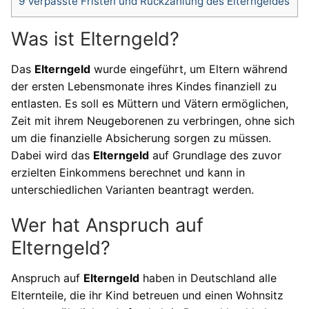
9
Verpasste Fristen und Rückzahlung des Elterngeldes
Was ist Elterngeld?
Das
Elterngeld
wurde eingeführt, um Eltern während
der ersten Lebensmonate ihres Kindes finanziell zu
entlasten. Es soll es Müttern und Vätern ermöglichen,
Zeit mit ihrem Neugeborenen zu verbringen, ohne sich
um die finanzielle Absicherung sorgen zu müssen.
Dabei wird das
Elterngeld
auf Grundlage des zuvor
erzielten Einkommens berechnet und kann in
unterschiedlichen Varianten beantragt werden.
Wer hat Anspruch auf
Elterngeld?
Anspruch auf
Elterngeld
haben in Deutschland alle
Elternteile, die ihr Kind betreuen und einen Wohnsitz