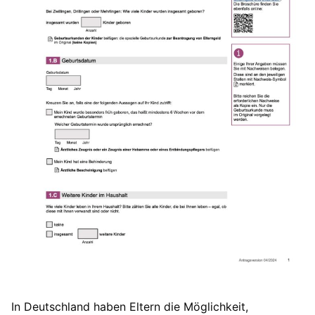
In Deutschland haben Eltern die Möglichkeit,