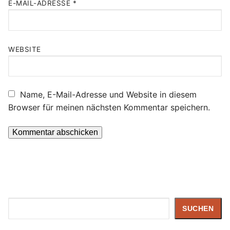
E-MAIL-ADRESSE
*
WEBSITE
Name, E-Mail-Adresse und Website in diesem
Browser für meinen nächsten Kommentar speichern.
Suchen
SUCHEN