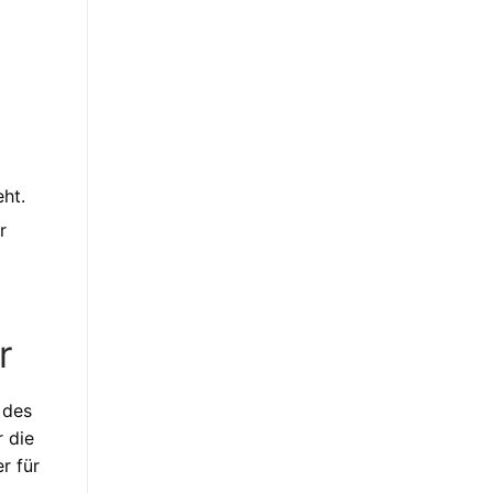
eht.
r
r
 des
r die
r für