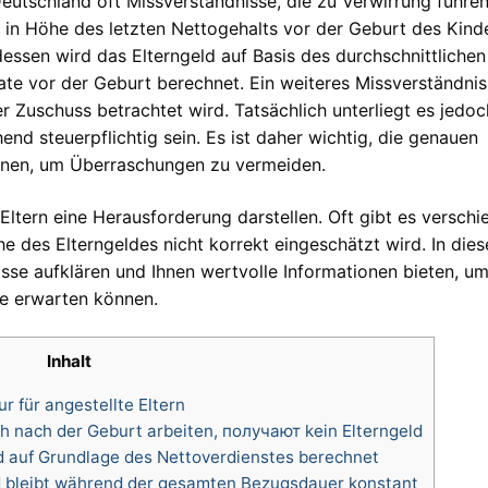
Deutschland oft Missverständnisse, die zu Verwirrung führe
d in Höhe des letzten Nettogehalts vor der Geburt des Kind
tdessen wird das Elterngeld auf Basis des durchschnittlichen
e vor der Geburt berechnet. Ein weiteres Missverständnis
ier Zuschuss betrachtet wird. Tatsächlich unterliegt es jedo
d steuerpflichtig sein. Es ist daher wichtig, die genauen
nnen, um Überraschungen zu vermeiden.
 Eltern eine Herausforderung darstellen. Oft gibt es versch
he des Elterngeldes nicht korrekt eingeschätzt wird. In die
isse aufklären und Ihnen wertvolle Informationen bieten, um
ie erwarten können.
Inhalt
ur für angestellte Eltern
ch nach der Geburt arbeiten, получают kein Elterngeld
d auf Grundlage des Nettoverdienstes berechnet
d bleibt während der gesamten Bezugsdauer konstant