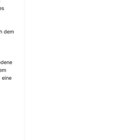
n
es
ch dem
iedene
sem
 eine