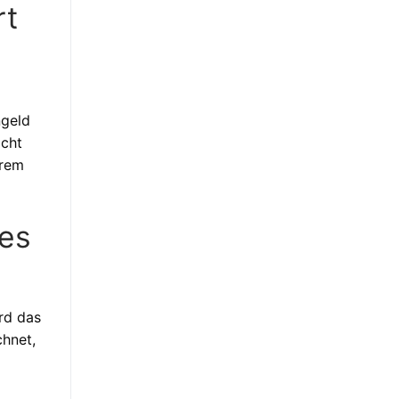
rt
ngeld
icht
hrem
des
rd das
hnet,