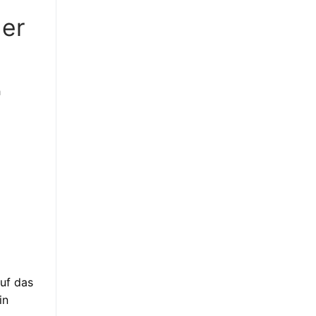
der
h
auf das
in