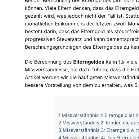
Bei der Berechnung des Elterngeldes gibt es in 
können. Viele Eltern denken, dass das Elterngel
gezahlt wird, was jedoch nicht der Fall ist. Stat
monatlichen Einkommens der letzten zwölf Monat
besteht darin, dass das Elterngeld als steuerfre
progressiven Steuersatz und kann dementsprechen
Berechnungsgrundlagen des Elterngeldes zu ke
Die Berechnung des
Elterngeldes
kann für viele
Missverständnisse, die dazu führen, dass die Hö
Artikel werden wir die häufigsten Missverständn
bessere Vorstellung von dem zu erhalten, was S
1
Missverständnis 1: Elterngeld ist n
2
Missverständnis 2: Kinder, die au
3
Missverständnis 3: Elterngeld wir
4
Missverständnis 4: Das Elterngel