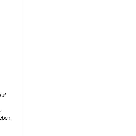
auf
s
eben,