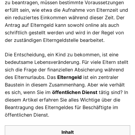
zu beantragen, müssen bestimmte Voraussetzungen
erfüllt sein, wie etwa die Aufnahme von Elternzeit und
ein reduziertes Einkommen während dieser Zeit. Der
Antrag auf Elterngeld kann sowohl online als auch
schriftlich gestellt werden und wird in der Regel von
der zuständigen Elterngeldstelle bearbeitet.
Die Entscheidung, ein Kind zu bekommen, ist eine
bedeutsame Lebensveränderung. Für viele Eltern stellt
sich die Frage der finanziellen Absicherung während
des Elternurlaubs. Das
Elterngeld
ist ein zentraler
Baustein in diesem Zusammenhang. Aber wie verhält
es sich, wenn Sie im
öffentlichen Dienst
tätig sind? In
diesem Artikel erfahren Sie alles Wichtige über die
Beantragung des Elterngeldes für Beschäftigte im
öffentlichen Dienst.
Inhalt