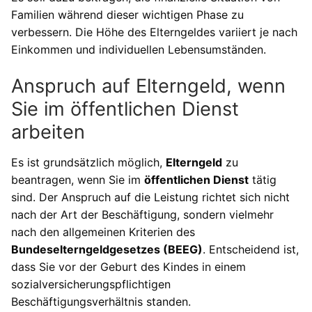
Familien während dieser wichtigen Phase zu
verbessern. Die Höhe des Elterngeldes variiert je nach
Einkommen und individuellen Lebensumständen.
Anspruch auf Elterngeld, wenn
Sie im öffentlichen Dienst
arbeiten
Es ist grundsätzlich möglich,
Elterngeld
zu
beantragen, wenn Sie im
öffentlichen Dienst
tätig
sind. Der Anspruch auf die Leistung richtet sich nicht
nach der Art der Beschäftigung, sondern vielmehr
nach den allgemeinen Kriterien des
Bundeselterngeldgesetzes (BEEG)
. Entscheidend ist,
dass Sie vor der Geburt des Kindes in einem
sozialversicherungspflichtigen
Beschäftigungsverhältnis standen.