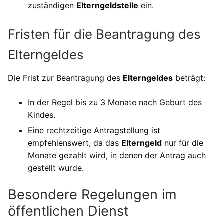
zuständigen
Elterngeldstelle
ein.
Fristen für die Beantragung des
Elterngeldes
Die Frist zur Beantragung des
Elterngeldes
beträgt:
In der Regel bis zu 3 Monate nach Geburt des
Kindes.
Eine rechtzeitige Antragstellung ist
empfehlenswert, da das
Elterngeld
nur für die
Monate gezahlt wird, in denen der Antrag auch
gestellt wurde.
Besondere Regelungen im
öffentlichen Dienst