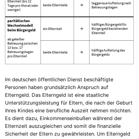
Im deutschen öffentlichen Dienst beschäftigte
Personen haben grundsätzlich Anspruch auf
Elterngeld. Das Elterngeld ist eine staatliche
Unterstützungsleistung für Eltern, die nach der Geburt
ihres Kindes eine berufliche Auszeit nehmen möchten.
Es dient dazu, Einkommenseinbußen während der
Elternzeit auszugleichen und somit die finanzielle
Sicherheit der Eltern zu gewährleisten. Um Elterngeld