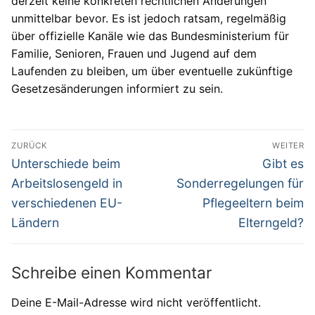
derzeit keine konkreten rechtlichen Änderungen
unmittelbar bevor. Es ist jedoch ratsam, regelmäßig
über offizielle Kanäle wie das Bundesministerium für
Familie, Senioren, Frauen und Jugend auf dem
Laufenden zu bleiben, um über eventuelle zukünftige
Gesetzesänderungen informiert zu sein.
Beitragsnavigation
ZURÜCK
WEITER
Vorheriger
Nächster
Unterschiede beim
Gibt es
Beitrag:
Beitrag:
Arbeitslosengeld in
Sonderregelungen für
verschiedenen EU-
Pflegeeltern beim
Ländern
Elterngeld?
Schreibe einen Kommentar
Deine E-Mail-Adresse wird nicht veröffentlicht.