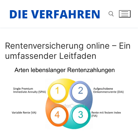
Zum
Inhalt
springen
Suchen nach:
Rentenversicherung online – Ein
umfassender Leitfaden