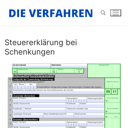
Zum
Inhalt
springen
Suchen nach:
Steuererklärung bei
Schenkungen