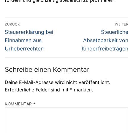
fördern und gleichzeitig steuerlich zu profitieren.
Beitragsnavigation
ZURÜCK
WEITER
Vorheriger
Nächster
Steuererklärung bei
Steuerliche
Beitrag:
Beitrag:
Einnahmen aus
Absetzbarkeit von
Urheberrechten
Kinderfreibeträgen
Schreibe einen Kommentar
Deine E-Mail-Adresse wird nicht veröffentlicht.
Erforderliche Felder sind mit
*
markiert
KOMMENTAR
*