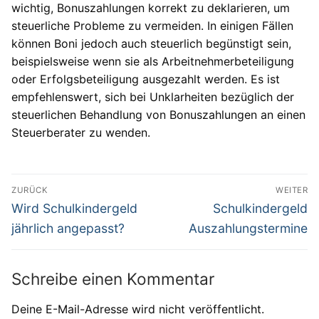
wichtig, Bonuszahlungen korrekt zu deklarieren, um
steuerliche Probleme zu vermeiden. In einigen Fällen
können Boni jedoch auch steuerlich begünstigt sein,
beispielsweise wenn sie als Arbeitnehmerbeteiligung
oder Erfolgsbeteiligung ausgezahlt werden. Es ist
empfehlenswert, sich bei Unklarheiten bezüglich der
steuerlichen Behandlung von Bonuszahlungen an einen
Steuerberater zu wenden.
Beitragsnavigation
ZURÜCK
WEITER
Vorheriger
Nächster
Wird Schulkindergeld
Schulkindergeld
Beitrag:
Beitrag:
jährlich angepasst?
Auszahlungstermine
Schreibe einen Kommentar
Deine E-Mail-Adresse wird nicht veröffentlicht.