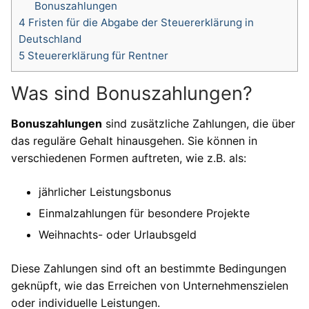
Bonuszahlungen
4
Fristen für die Abgabe der Steuererklärung in
Deutschland
5
Steuererklärung für Rentner
Was sind Bonuszahlungen?
Bonuszahlungen
sind zusätzliche Zahlungen, die über
das reguläre Gehalt hinausgehen. Sie können in
verschiedenen Formen auftreten, wie z.B. als:
jährlicher Leistungsbonus
Einmalzahlungen für besondere Projekte
Weihnachts- oder Urlaubsgeld
Diese Zahlungen sind oft an bestimmte Bedingungen
geknüpft, wie das Erreichen von Unternehmenszielen
oder individuelle Leistungen.