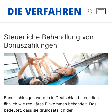
Zum
Inhalt
springen
Suchen nach:
Steuerliche Behandlung von
Bonuszahlungen
Bonuszahlungen werden in Deutschland steuerlich
ähnlich wie reguläres Einkommen behandelt. Das
bedeutet, dass sie grundsätzlich der