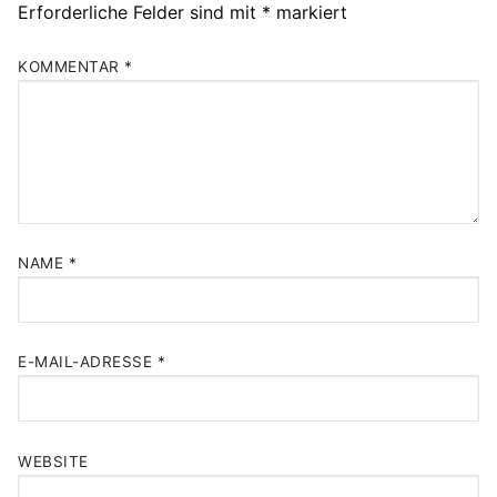
Erforderliche Felder sind mit
*
markiert
KOMMENTAR
*
NAME
*
E-MAIL-ADRESSE
*
WEBSITE