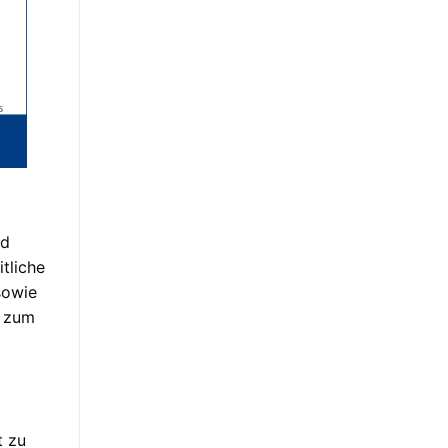
nd
tliche
sowie
e zum
t
t zu