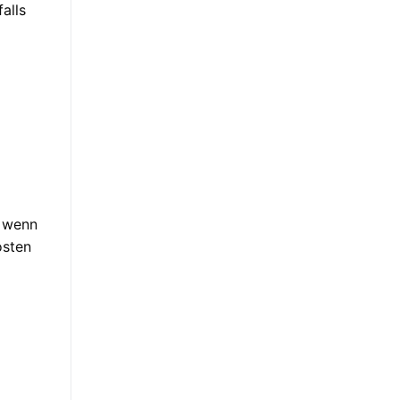
alls
, wenn
osten