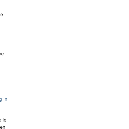
ge
ne
g in
lle
den