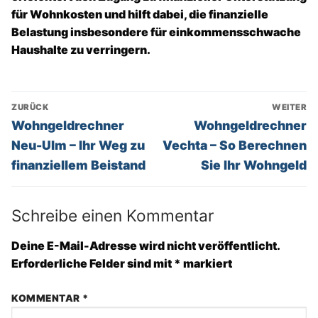
für Wohnkosten und hilft dabei, die finanzielle
Belastung insbesondere für einkommensschwache
Haushalte zu verringern.
Beitragsnavigation
ZURÜCK
WEITER
Vorheriger
Nächster
Wohngeldrechner
Wohngeldrechner
Beitrag:
Beitrag:
Neu-Ulm – Ihr Weg zu
Vechta – So Berechnen
finanziellem Beistand
Sie Ihr Wohngeld
Schreibe einen Kommentar
Deine E-Mail-Adresse wird nicht veröffentlicht.
Erforderliche Felder sind mit
*
markiert
KOMMENTAR
*