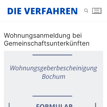
Zum
Inhalt
springen
Suchen nach:
Wohnungsanmeldung bei
Gemeinschaftsunterkünften