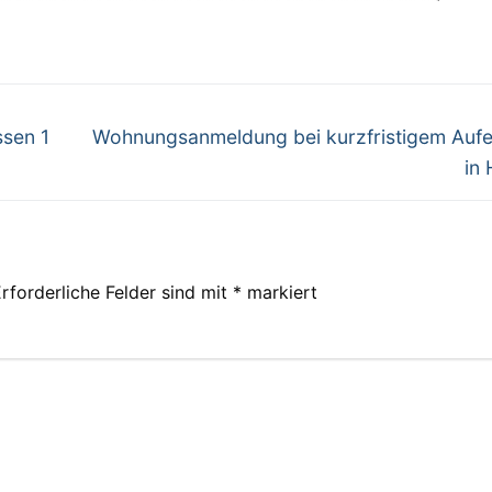
Nächster
ssen 1
Wohnungsanmeldung bei kurzfristigem Aufe
Beitrag:
in 
rforderliche Felder sind mit
*
markiert