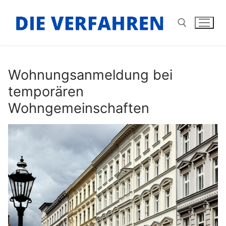
Zum
Inhalt
springen
Suchen nach:
Wohnungsanmeldung bei
temporären
Wohngemeinschaften