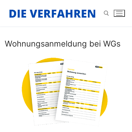
Zum
Inhalt
springen
Suchen nach:
Wohnungsanmeldung bei WGs