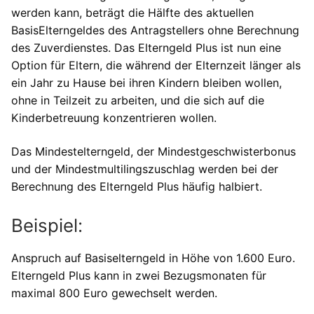
werden kann, beträgt die Hälfte des aktuellen
BasisElterngeldes des Antragstellers ohne Berechnung
des Zuverdienstes. Das Elterngeld Plus ist nun eine
Option für Eltern, die während der Elternzeit länger als
ein Jahr zu Hause bei ihren Kindern bleiben wollen,
ohne in Teilzeit zu arbeiten, und die sich auf die
Kinderbetreuung konzentrieren wollen.
Das Mindestelterngeld, der Mindestgeschwisterbonus
und der Mindestmultilingszuschlag werden bei der
Berechnung des Elterngeld Plus häufig halbiert.
Beispiel:
Anspruch auf Basiselterngeld in Höhe von 1.600 Euro.
Elterngeld Plus kann in zwei Bezugsmonaten für
maximal 800 Euro gewechselt werden.