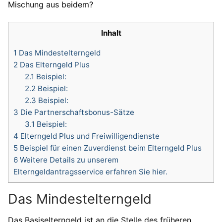
Mischung aus beidem?
Inhalt
1
Das Mindestelterngeld
2
Das Elterngeld Plus
2.1
Beispiel:
2.2
Beispiel:
2.3
Beispiel:
3
Die Partnerschaftsbonus-Sätze
3.1
Beispiel:
4
Elterngeld Plus und Freiwilligendienste
5
Beispiel für einen Zuverdienst beim Elterngeld Plus
6
Weitere Details zu unserem
Elterngeldantragsservice erfahren Sie hier.
Das Mindestelterngeld
Das Basiselterngeld ist an die Stelle des früheren