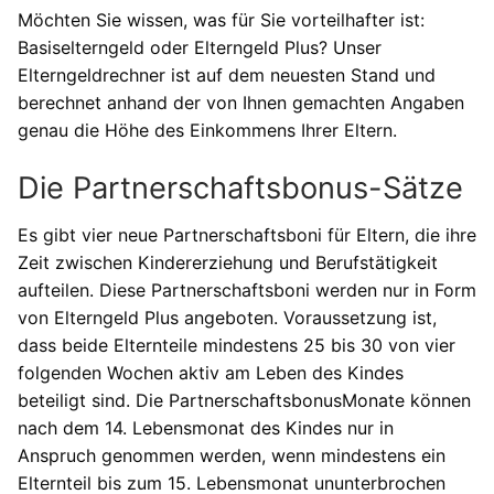
Möchten Sie wissen, was für Sie vorteilhafter ist:
Basiselterngeld oder Elterngeld Plus? Unser
Elterngeldrechner ist auf dem neuesten Stand und
berechnet anhand der von Ihnen gemachten Angaben
genau die Höhe des Einkommens Ihrer Eltern.
Die Partnerschaftsbonus-Sätze
Es gibt vier neue Partnerschaftsboni für Eltern, die ihre
Zeit zwischen Kindererziehung und Berufstätigkeit
aufteilen. Diese Partnerschaftsboni werden nur in Form
von Elterngeld Plus angeboten. Voraussetzung ist,
dass beide Elternteile mindestens 25 bis 30 von vier
folgenden Wochen aktiv am Leben des Kindes
beteiligt sind. Die PartnerschaftsbonusMonate können
nach dem 14. Lebensmonat des Kindes nur in
Anspruch genommen werden, wenn mindestens ein
Elternteil bis zum 15. Lebensmonat ununterbrochen