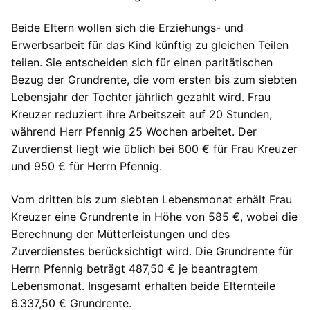
Beide Eltern wollen sich die Erziehungs- und
Erwerbsarbeit für das Kind künftig zu gleichen Teilen
teilen. Sie entscheiden sich für einen paritätischen
Bezug der Grundrente, die vom ersten bis zum siebten
Lebensjahr der Tochter jährlich gezahlt wird. Frau
Kreuzer reduziert ihre Arbeitszeit auf 20 Stunden,
während Herr Pfennig 25 Wochen arbeitet. Der
Zuverdienst liegt wie üblich bei 800 € für Frau Kreuzer
und 950 € für Herrn Pfennig.
Vom dritten bis zum siebten Lebensmonat erhält Frau
Kreuzer eine Grundrente in Höhe von 585 €, wobei die
Berechnung der Mütterleistungen und des
Zuverdienstes berücksichtigt wird. Die Grundrente für
Herrn Pfennig beträgt 487,50 € je beantragtem
Lebensmonat. Insgesamt erhalten beide Elternteile
6.337,50 € Grundrente.