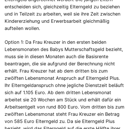
entscheiden sich, gleichzeitig Elterngeld zu beziehen
und in Teilzeit zu arbeiten, weil sie ihre Zeit zwischen
Kindererziehung und Erwerbsarbeit gleichmäßig
aufteilen wollen.
Option 1: Da Frau Kreuzer in den ersten beiden
Lebensmonaten des Babys Mutterschaftsgeld bezieht,
muss sie in diesen Monaten auch die Basisrente
beantragen, die sie aufgrund der Berechnung nicht
erhält. Frau Kreuzer hat ab dem dritten bis zum
zwölften Lebensmonat Anspruch auf Elterngeld Plus.
Ihr Elterngeldanspruch ohne jegliche Dienstzeit beläuft
sich auf 1.105 Euro. Ab dem dritten Lebensmonat
arbeitet sie 20 Wochen am Stück und erhält dafür ein
Arbeitsentgelt von rund 800 Euro. Vom dritten bis zum
zwölften Lebensmonat steht Frau Kreuzer ein Betrag
von 585 Euro Elterngeld zu. Da sie Elterngeld Plus
bezieht, wird das Elterngeld auf die erste Hälfte ihrer