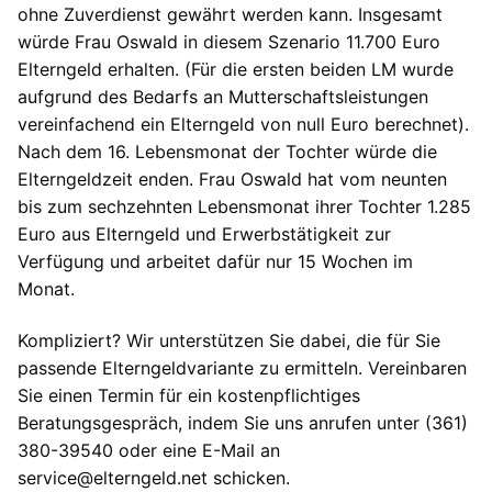
ohne Zuverdienst gewährt werden kann. Insgesamt
würde Frau Oswald in diesem Szenario 11.700 Euro
Elterngeld erhalten. (Für die ersten beiden LM wurde
aufgrund des Bedarfs an Mutterschaftsleistungen
vereinfachend ein Elterngeld von null Euro berechnet).
Nach dem 16. Lebensmonat der Tochter würde die
Elterngeldzeit enden. Frau Oswald hat vom neunten
bis zum sechzehnten Lebensmonat ihrer Tochter 1.285
Euro aus Elterngeld und Erwerbstätigkeit zur
Verfügung und arbeitet dafür nur 15 Wochen im
Monat.
Kompliziert? Wir unterstützen Sie dabei, die für Sie
passende Elterngeldvariante zu ermitteln. Vereinbaren
Sie einen Termin für ein kostenpflichtiges
Beratungsgespräch, indem Sie uns anrufen unter (361)
380-39540 oder eine E-Mail an
service@elterngeld.net schicken.