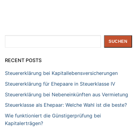
Suchen
SUCHEN
RECENT POSTS
Steuererklärung bei Kapitallebensversicherungen
Steuererklärung für Ehepaare in Steuerklasse IV
Steuererklärung bei Nebeneinkünften aus Vermietung
Steuerklasse als Ehepaar: Welche Wahl ist die beste?
Wie funktioniert die Günstigerprüfung bei
Kapitalerträgen?