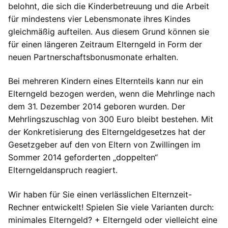
belohnt, die sich die Kinderbetreuung und die Arbeit
für mindestens vier Lebensmonate ihres Kindes
gleichmäßig aufteilen. Aus diesem Grund können sie
für einen längeren Zeitraum Elterngeld in Form der
neuen Partnerschaftsbonusmonate erhalten.
Bei mehreren Kindern eines Elternteils kann nur ein
Elterngeld bezogen werden, wenn die Mehrlinge nach
dem 31. Dezember 2014 geboren wurden. Der
Mehrlingszuschlag von 300 Euro bleibt bestehen. Mit
der Konkretisierung des Elterngeldgesetzes hat der
Gesetzgeber auf den von Eltern von Zwillingen im
Sommer 2014 geforderten „doppelten“
Elterngeldanspruch reagiert.
Wir haben für Sie einen verlässlichen Elternzeit-
Rechner entwickelt! Spielen Sie viele Varianten durch:
minimales Elterngeld? + Elterngeld oder vielleicht eine