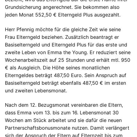
Grundsicherung angerechnet. Sie bekommen also
jeden Monat 552,50 € Elterngeld Plus ausgezahlt.
Herr Pfennig möchte für die gleiche Zeit wie seine
Frau Elterngeld beziehen. Zusätzlich beantragt er
Basiselterngeld und Elterngeld Plus für das erste und
zweite Leben von Emma the Young. Er reduziert seine
Wochenarbeitszeit auf 25 Stunden und erhält mtl. 950
€ als Ausgleich. Die Höhe seines monatlichen
Elterngeldes beträgt 487,50 Euro. Sein Anspruch auf
Basiselterngeld beträgt ebenfalls 487,50 € im ersten
und zweiten Lebensmonat.
Nach dem 12. Bezugsmonat vereinbaren die Eltern,
dass Emma vom 13. bis zum 16. Lebensmonat 30
Wochen am Stück arbeitet und sie dafür die neuen
Partnerschaftsbonusmonate nutzen. Damit verlängert
sich der Anspruch der Eltern auf Elternzeit bis zum