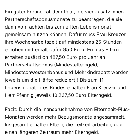
Ein guter Freund rät dem Paar, die vier zusätzlichen
Partnerschaftsbonusmonate zu beantragen, die sie
dann vom achten bis zum elften Lebensmonat
gemeinsam nutzen können. Dafür muss Frau Kreuzer
ihre Wochenarbeitszeit auf mindestens 25 Stunden
erhöhen und erhält dafür 950 Euro. Emmas Eltern
erhalten zusätzlich 487,50 Euro pro Jahr an
Partnerschaftsbonus (Mindestelterngeld,
Mindestschwesternbonus und Mehrkindrabatt werden
jeweils um die Hälfte reduziert)! Bis zum 11.
Lebensmonat ihres Kindes erhalten Frau Kreuzer und
Herr Pfennig jeweils 10.237,50 Euro Elterngeld.
Fazit: Durch die Inanspruchnahme von Elternzeit-Plus-
Monaten werden mehr Bezugsmonate angesammelt.
Insgesamt erhalten Eltern, die Teilzeit arbeiten, über
einen längeren Zeitraum mehr Elterngeld.