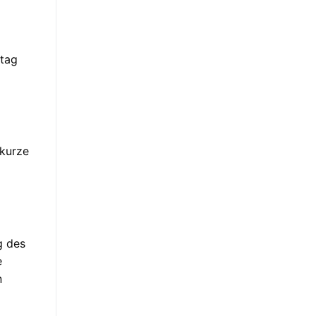
stag
 kurze
g des
e
n