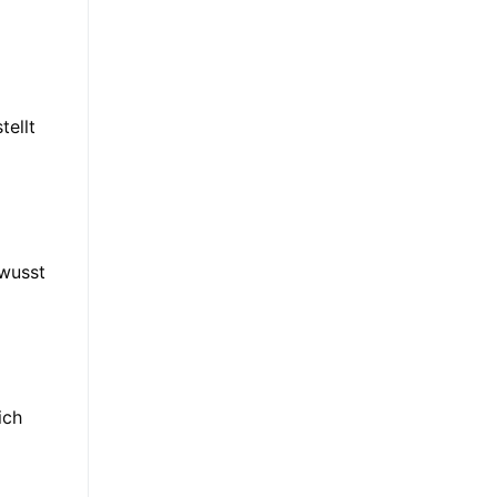
tellt
ewusst
ich