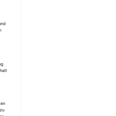
und
n
ng
halt
ten
 zu