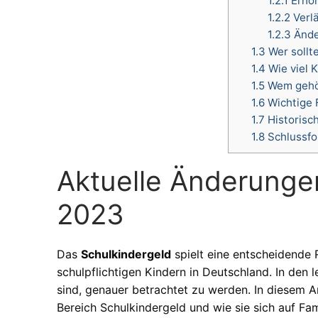
1.2.1
Erhöh
1.2.2
Verl
1.2.3
Ände
1.3
Wer sollt
1.4
Wie viel 
1.5
Wem gehör
1.6
Wichtige 
1.7
Historisc
1.8
Schlussfo
Aktuelle Änderunge
2023
Das
Schulkindergeld
spielt eine entscheidende R
schulpflichtigen Kindern in Deutschland. In den 
sind, genauer betrachtet zu werden. In diesem Ar
Bereich Schulkindergeld und wie sie sich auf Fam