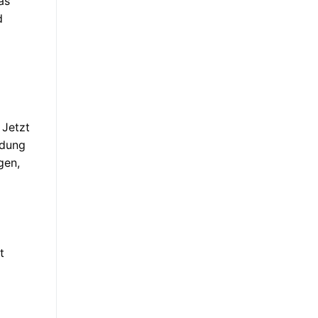
as
d
 Jetzt
ldung
gen,
t
d