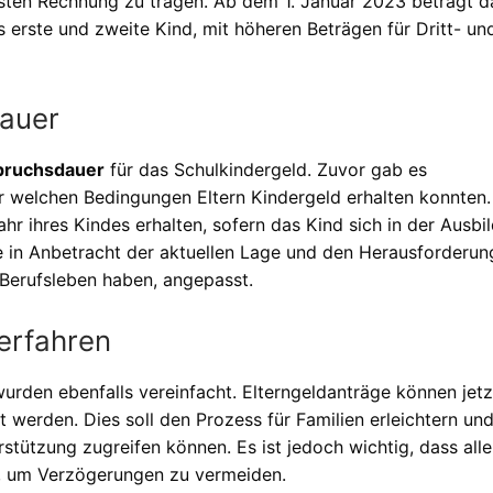
ten Rechnung zu tragen. Ab dem 1. Januar 2023 beträgt d
s erste und zweite Kind, mit höheren Beträgen für Dritt- un
auer
pruchsdauer
für das Schulkindergeld. Zuvor gab es
r welchen Bedingungen Eltern Kindergeld erhalten konnten.
hr ihres Kindes erhalten, sofern das Kind sich in der Ausbi
 in Anbetracht der aktuellen Lage und den Herausforderun
Berufsleben haben, angepasst.
erfahren
urden ebenfalls vereinfacht. Elterngeldanträge können jetz
ht werden. Dies soll den Prozess für Familien erleichtern un
rstützung zugreifen können. Es ist jedoch wichtig, dass alle
n, um Verzögerungen zu vermeiden.