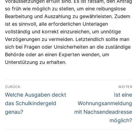
Voraussetzungen erfüllt sind. Es ist ratsam, den Antrag
so früh wie möglich zu stellen, um eine reibungslose
Bearbeitung und Auszahlung zu gewährleisten. Zudem
ist es sinnvoll, alle erforderlichen Unterlagen
vollständig und korrekt einzureichen, um unnötige
Verzögerungen zu vermeiden. Letztendlich sollte man
sich bei Fragen oder Unsicherheiten an die zuständige
Behörde oder an einen Experten wenden, um
Unterstützung zu erhalten.
Beitragsnavigation
ZURÜCK
WEITER
Vorheriger
Nächster
Welche Ausgaben deckt
Ist eine
Beitrag:
Beitrag:
das Schulkindergeld
Wohnungsanmeldung
genau?
mit Nachsendeadresse
möglich?