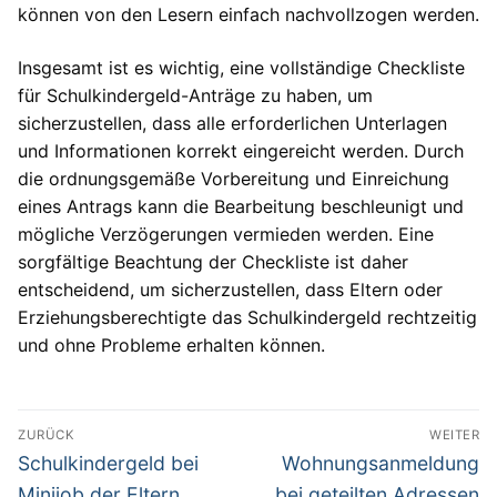
können von den Lesern einfach nachvollzogen werden.
Insgesamt ist es wichtig, eine vollständige Checkliste
für Schulkindergeld-Anträge zu haben, um
sicherzustellen, dass alle erforderlichen Unterlagen
und Informationen korrekt eingereicht werden. Durch
die ordnungsgemäße Vorbereitung und Einreichung
eines Antrags kann die Bearbeitung beschleunigt und
mögliche Verzögerungen vermieden werden. Eine
sorgfältige Beachtung der Checkliste ist daher
entscheidend, um sicherzustellen, dass Eltern oder
Erziehungsberechtigte das Schulkindergeld rechtzeitig
und ohne Probleme erhalten können.
Beitragsnavigation
ZURÜCK
WEITER
Vorheriger
Nächster
Schulkindergeld bei
Wohnungsanmeldung
Beitrag:
Beitrag:
Minijob der Eltern
bei geteilten Adressen