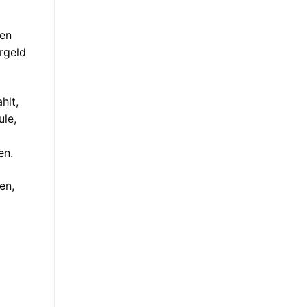
len
rgeld
hlt,
ule,
en.
en,