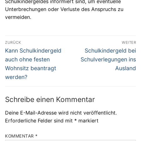
Schulkindergeldes informiert sind, um eventuelle
Unterbrechungen oder Verluste des Anspruchs zu
vermeiden.
Beitragsnavigation
ZURÜCK
WEITER
Vorheriger
Nächster
Kann Schulkindergeld
Schulkindergeld bei
Beitrag:
Beitrag:
auch ohne festen
Schulverlegungen ins
Wohnsitz beantragt
Ausland
werden?
Schreibe einen Kommentar
Deine E-Mail-Adresse wird nicht veröffentlicht.
Erforderliche Felder sind mit
*
markiert
KOMMENTAR
*