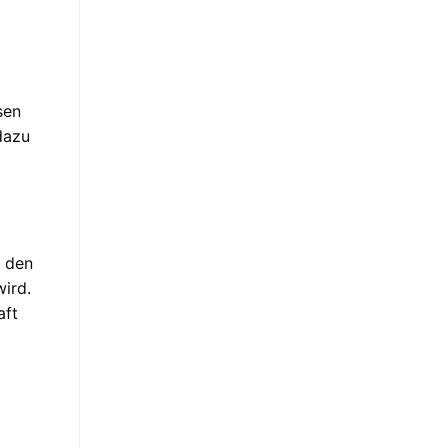
sen
dazu
i den
ird.
aft