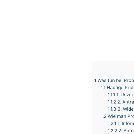
1
Was tun bei Prob
1.1
Häufige Prob
1.1.1
1. Unzur
1.1.2
2. Antr
1.1.3
3. Wide
1.2
Wie man Pro
1.2.1
1. Info
1.2.2
2. Antr