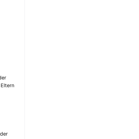
der
Eltern
 der