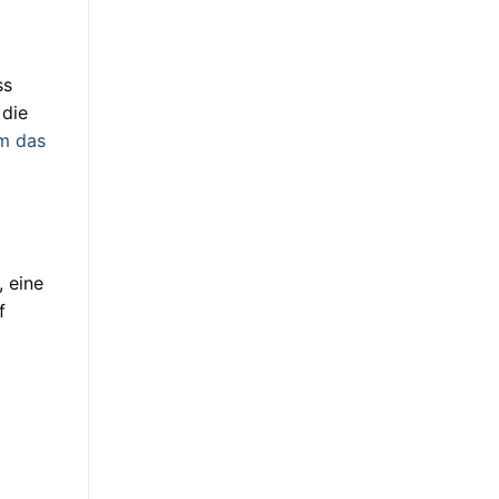
ss
 die
m das
, eine
f