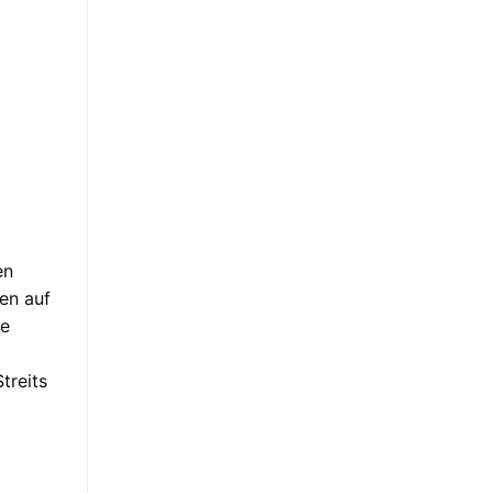
en
en auf
le
treits