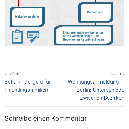
Beitragsnavigation
ZURÜCK
WEITER
Vorheriger
Nächster
Schulkindergeld für
Wohnungsanmeldung in
Beitrag:
Beitrag:
Flüchtlingsfamilien
Berlin: Unterschiede
zwischen Bezirken
Schreibe einen Kommentar