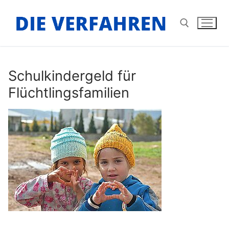
Zum
Inhalt
springen
Suchen nach:
Schulkindergeld für
Flüchtlingsfamilien