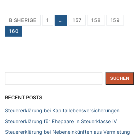
Seitennummerierung
BISHERIGE
1
…
157
158
159
der
160
Beiträge
Suchen
SUCHEN
RECENT POSTS
Steuererklärung bei Kapitallebensversicherungen
Steuererklärung für Ehepaare in Steuerklasse IV
Steuererklärung bei Nebeneinkünften aus Vermietung